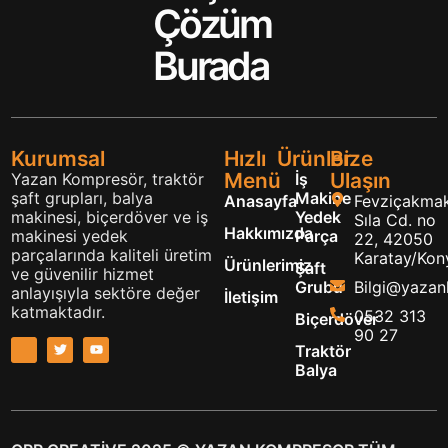
Çözüm
Burada
Kurumsal
Hızlı
Ürünler
Bize
Menü
Ulaşın
Yazan Kompresör, traktör
İş
şaft grupları, balya
Makine
Anasayfa
Fevziçakmak
makinesi, biçerdöver ve iş
Yedek
Sıla Cd. no
Hakkımızda
makinesi yedek
Parça
22, 42050
parçalarında kaliteli üretim
Karatay/Kon
Ürünlerimiz
Şaft
ve güvenilir hizmet
Grubu
Bilgi@yaza
anlayışıyla sektöre değer
İletişim
katmaktadır.
0532 313
Biçerdöver
90 27
Traktör
Balya