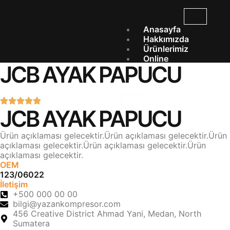
Anasayfa
Hakkımızda
Ürünlerimiz
Online
JCB AYAK PAPUCU
Katalog
İletişim
X
JCB AYAK PAPUCU
Ürün açıklaması gelecektir.Ürün açıklaması gelecektir.Ürün
açıklaması gelecektir.Ürün açıklaması gelecektir.Ürün
açıklaması gelecektir.
OEM
123/06022
İletişim
+500 000 00 00
bilgi@yazankompresor.com
456 Creative District Ahmad Yani, Medan, North
Sumatera