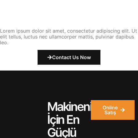
Lorem ipsum dolor sit amet, consectetur adipiscing elit. Ut
elit tellus, luctus nec ullamcorper mattis, pulvinar dapibus
leo.
Contact Us Now
Makineniz
Online
Satış
İçin En
Güçlü