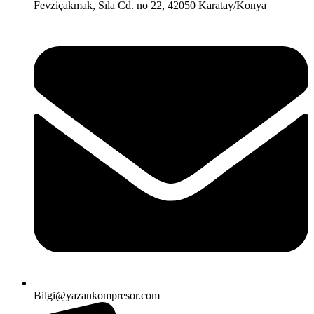
Fevziçakmak, Sıla Cd. no 22, 42050 Karatay/Konya
Bilgi@yazankompresor.com