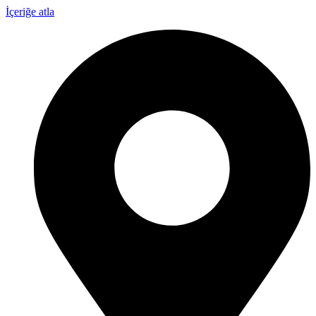
İçeriğe atla