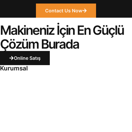
Contact Us Now
Makineniz İçin En Güçlü
Çözüm Burada
Online Satış
Kurumsal
Yazan Kompresör, traktör şaft grupları, balya makinesi,
biçerdöver ve iş makinesi yedek parçalarında kaliteli
üretim ve güvenilir hizmet anlayışıyla sektöre değer
katmaktadır.
Hızlı Menü
Anasayfa
Hakkımızda