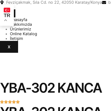
Fevziçakmak, Sıla Cd. no 22, 42050 Karatay/Konya
b
TR
Anasayfa
Hakkımızda
Ürünlerimiz
Online Katalog
İletişim
X
YBA-302 KANCA