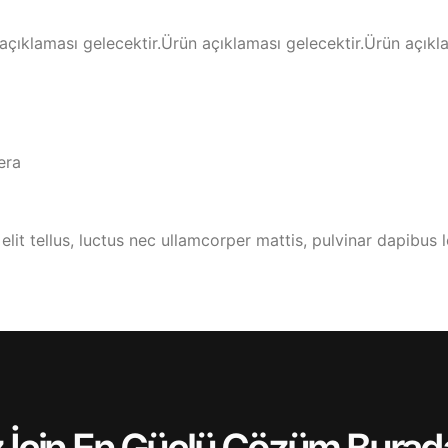
açıklaması gelecektir.Ürün açıklaması gelecektir.Ürün açıkla
era
lit tellus, luctus nec ullamcorper mattis, pulvinar dapibus l
 İçin En Güçlü Çözüm Burad