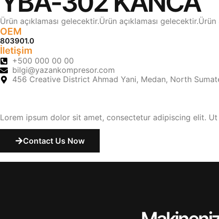
YBA-302 KANCA
Ürün açıklaması gelecektir.Ürün açıklaması gelecektir.Ürün 
OEM
803901.0
İletişim
+500 000 00 00
bilgi@yazankompresor.com
456 Creative District Ahmad Yani, Medan, North Sumat
Lorem ipsum dolor sit amet, consectetur adipiscing elit. Ut e
Contact Us Now
Makineniz