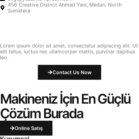
456 Creative District Ahmad Yani, Medan, North
Sumatera
Lorem ipsum dolor sit amet, consectetur adipiscing elit. Ut
elit tellus, luctus nec ullamcorper mattis, pulvinar dapibus
leo.
Contact Us Now
Makineniz İçin En Güçlü
Çözüm Burada
Online Satış
Kurumsal