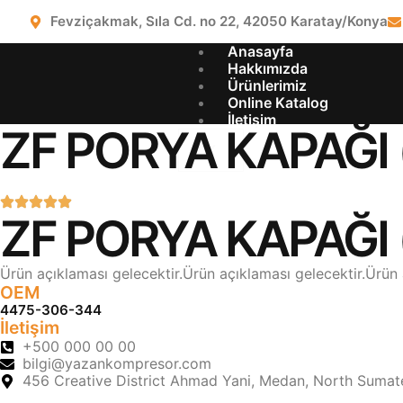
Fevziçakmak, Sıla Cd. no 22, 42050 Karatay/Konya
Anasayfa
Hakkımızda
Ürünlerimiz
Online Katalog
İletişim
ZF PORYA KAPAĞI 
X
ZF PORYA KAPAĞI 
Ürün açıklaması gelecektir.Ürün açıklaması gelecektir.Ürün 
OEM
4475-306-344
İletişim
+500 000 00 00
bilgi@yazankompresor.com
456 Creative District Ahmad Yani, Medan, North Sumat