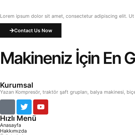
Lorem ipsum dolor sit amet, consectetur adipiscing elit. Ut e
Contact Us Now
Makineniz İçin En
Kurumsal
Yazan Kompresör, traktör şaft grupları, balya makinesi, biç
Hızlı Menü
Anasayfa
Hakkımızda