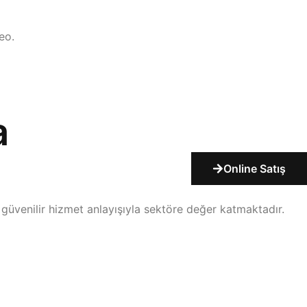
eo.
a
Online Satış
 güvenilir hizmet anlayışıyla sektöre değer katmaktadır.